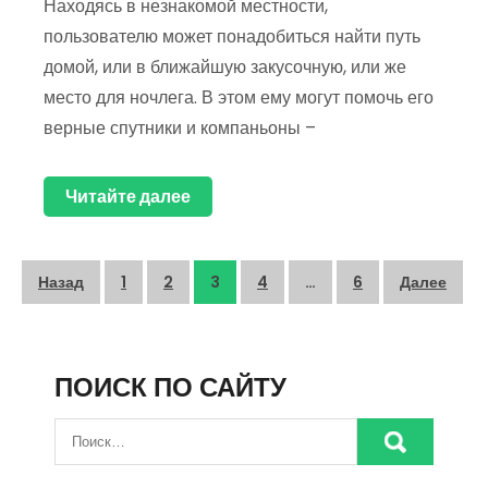
Находясь в незнакомой местности,
пользователю может понадобиться найти путь
домой, или в ближайшую закусочную, или же
место для ночлега. В этом ему могут помочь его
верные спутники и компаньоны –
Читайте далее
Пагинация
Назад
1
2
3
4
…
6
Далее
записей
ПОИСК ПО САЙТУ