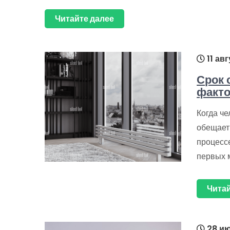
Читайте далее
11 ав
Срок 
факто
Когда че
обещает 
процесс
первых м
Читай
28 ию