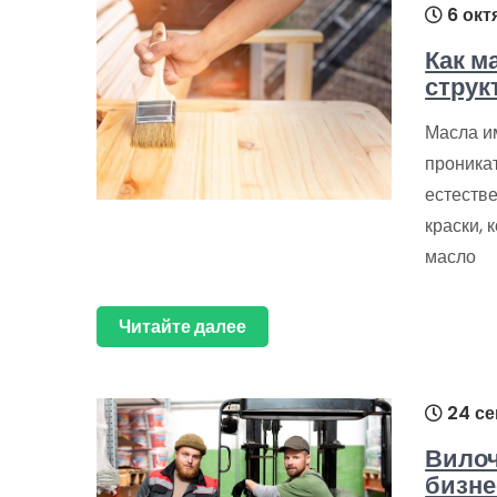
6 окт
Как м
струк
Масла и
проникат
естестве
краски, 
масло
Читайте далее
24 се
Вилоч
бизне