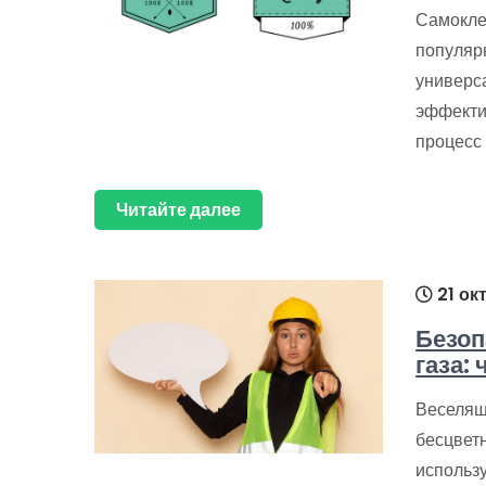
Самокле
популяр
универса
эффекти
процесс 
Читайте далее
21 ок
Безоп
газа:
Веселящи
бесцветн
использ