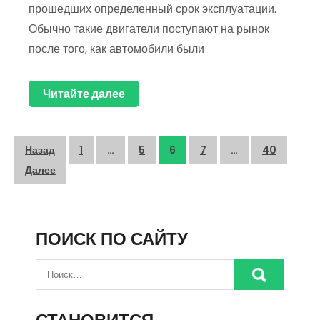
прошедших определенный срок эксплуатации.
Обычно такие двигатели поступают на рынок
после того, как автомобили были
Читайте далее
Пагинация
Назад
1
…
5
6
7
…
40
записей
Далее
ПОИСК ПО САЙТУ