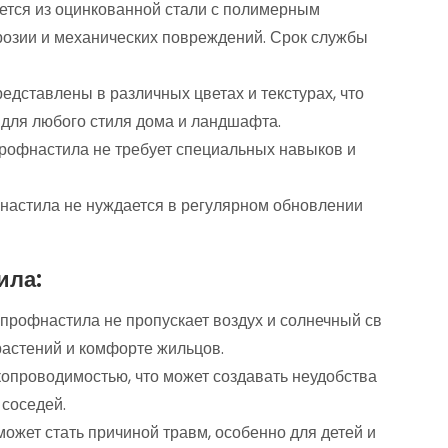
ется из оцинкованной стали с полимерным
ррозии и механических повреждений. Срок службы
едставлены в различных цветах и текстурах, что
для любого стиля дома и ландшафта.
профнастила не требует специальных навыков и
фнастила не нуждается в регулярном обновлении
ила:
профнастила
не
пропускает
воздух
и
солнечный
св
астений
и
комфорте
жильцов.
копроводимостью,
что
может
создавать
неудобства
соседей.
может
стать
причиной
травм,
особенно
для
детей
и