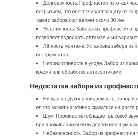
Долговечность. Профнастил изготавлива
покрытием, что обеспечивает защиту от ко
такого забора составляет около 30 лет.
Эстетичность. Заборы из профнастила пр
позволяет подобрать оптимальный вариант 
Лёгкость монтажа. Установка забора из 
инструментов.
Неприхотливость в уходе. Забор из про
краски или обработке антисептиками.
Недостатки
забора
из
профнаст
Низкая
воздухопроницаемость.
Забор
из
ет,
что
может
негативно
сказаться
на
росте
р
Шум.
Профнастил
обладает
высокой
зву
при
проживании
вблизи
дороги
или
шумных
Небезопасность.
Забор
из
профнастила