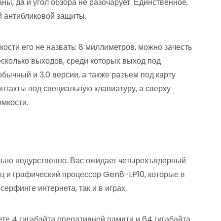
ы, да и угол обзора не разочарует. Единственное,
ой антибликовой защиты.
кости его не назвать: 8 миллиметров, можно зачесть
есколько выходов, среди которых выход под
бычный и 3.0 версии, а также разъем под карту
нтакты под специальную клавиатуру, а сверху
омкости.
ольно недурственно. Вас ожидает четырехъядерный
гц и графический процессор Gen8-LP10, которые в
ерфинге интернета, так и в играх.
ете 4 гигабайта оперативной памяти и 64 гигабайта