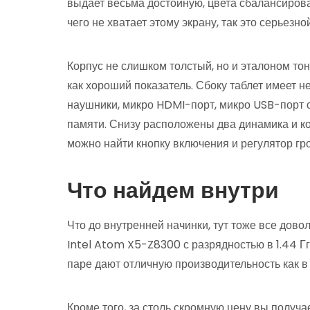
выдает весьма достойную, цвета сбалансирован
чего не хватает этому экрану, так это серьезн
Корпус не слишком толстый, но и эталоном тон
как хороший показатель. Сбоку таблет имеет н
наушники, микро HDMI-порт, микро USB-порт о
памяти. Снизу расположены два динамика и ко
можно найти кнопку включения и регулятор гр
Что найдем внутри
Что до внутренней начинки, тут тоже все дов
Intel Atom X5-Z8300 с разрядностью в 1.44 Г
паре дают отличную производительность как в с
Кроме того, за столь скромную цену вы получа