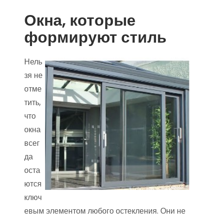
Окна, которые
формируют стиль
Нель
зя не
отме
тить,
что
окна
всег
да
оста
ются
ключ
евым элементом любого остекления. Они не