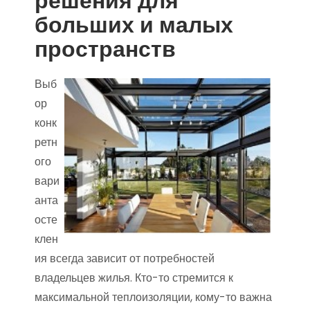
решения для
больших и малых
пространств
Выб
ор
конк
ретн
ого
вари
анта
осте
клен
ия всегда зависит от потребностей
владельцев жилья. Кто-то стремится к
максимальной теплоизоляции, кому-то важна